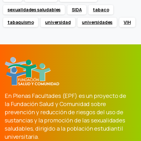
sexualidades saludables
SIDA
tabaco
tabaquismo
universidad
universidades
VIH
En Plenas Facultades (EPF) es un proyecto de
la Fundación Salud y Comunidad sobre
prevención y reducción de riesgos del uso de
sustancias y la promoción de las sexualidades
saludables, dirigido a la población estudiantil
universitaria.