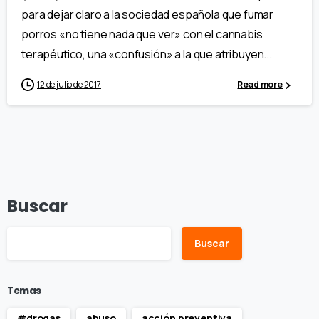
para dejar claro a la sociedad española que fumar
porros «no tiene nada que ver» con el cannabis
terapéutico, una «confusión» a la que atribuyen...
12 de julio de 2017
Read more
Buscar
Buscar
Temas
#drogas
abuso
acción preventiva