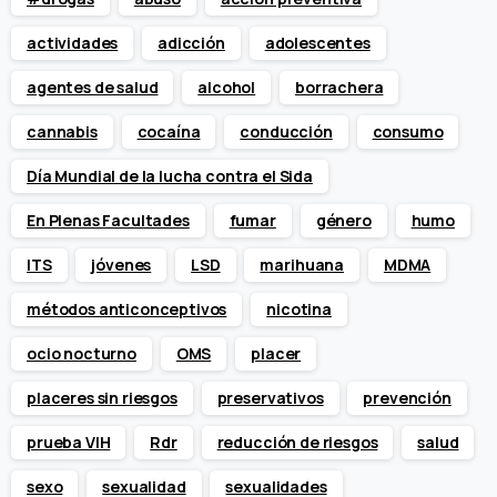
actividades
adicción
adolescentes
agentes de salud
alcohol
borrachera
cannabis
cocaína
conducción
consumo
Día Mundial de la lucha contra el Sida
En Plenas Facultades
fumar
género
humo
ITS
jóvenes
LSD
marihuana
MDMA
métodos anticonceptivos
nicotina
ocio nocturno
OMS
placer
placeres sin riesgos
preservativos
prevención
prueba VIH
Rdr
reducción de riesgos
salud
sexo
sexualidad
sexualidades