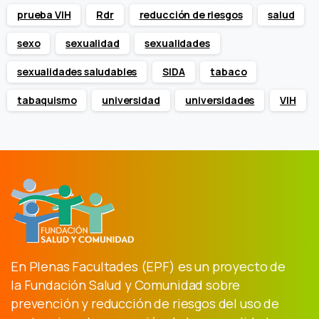
prueba VIH
Rdr
reducción de riesgos
salud
sexo
sexualidad
sexualidades
sexualidades saludables
SIDA
tabaco
tabaquismo
universidad
universidades
VIH
En Plenas Facultades (EPF) es un proyecto de
la Fundación Salud y Comunidad sobre
prevención y reducción de riesgos del uso de