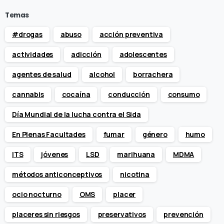
Temas
#drogas
abuso
acción preventiva
actividades
adicción
adolescentes
agentes de salud
alcohol
borrachera
cannabis
cocaína
conducción
consumo
Día Mundial de la lucha contra el Sida
En Plenas Facultades
fumar
género
humo
ITS
jóvenes
LSD
marihuana
MDMA
métodos anticonceptivos
nicotina
ocio nocturno
OMS
placer
placeres sin riesgos
preservativos
prevención