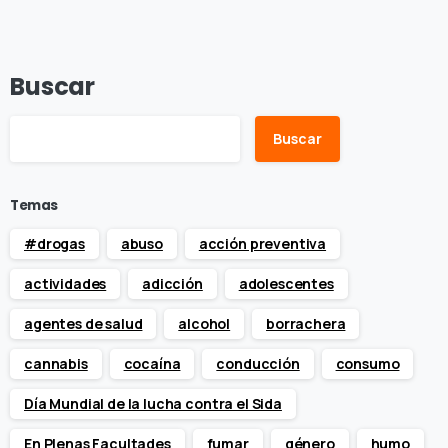
Buscar
Buscar
Temas
#drogas
abuso
acción preventiva
actividades
adicción
adolescentes
agentes de salud
alcohol
borrachera
cannabis
cocaína
conducción
consumo
Día Mundial de la lucha contra el Sida
En Plenas Facultades
fumar
género
humo