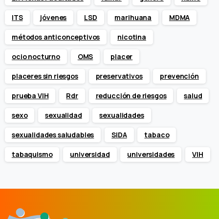
ITS
jóvenes
LSD
marihuana
MDMA
métodos anticonceptivos
nicotina
ocio nocturno
OMS
placer
placeres sin riesgos
preservativos
prevención
prueba VIH
Rdr
reducción de riesgos
salud
sexo
sexualidad
sexualidades
sexualidades saludables
SIDA
tabaco
tabaquismo
universidad
universidades
VIH