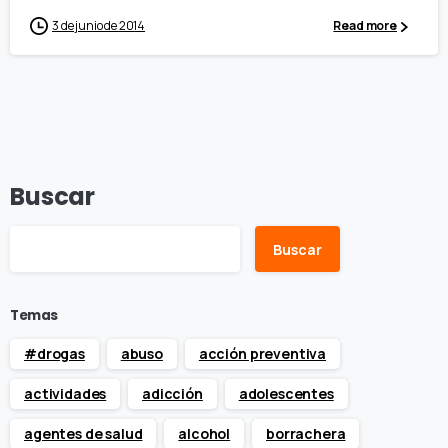
3 de junio de 2014
Read more
Buscar
Buscar
Temas
#drogas
abuso
acción preventiva
actividades
adicción
adolescentes
agentes de salud
alcohol
borrachera