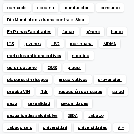
cannabis
cocaína
conducción
consumo
Día Mundial de la lucha contra el Sida
En Plenas Facultades
fumar
género
humo
ITS
jóvenes
LSD
marihuana
MDMA
métodos anticonceptivos
nicotina
ocio nocturno
OMS
placer
placeres sin riesgos
preservativos
prevención
prueba VIH
Rdr
reducción de riesgos
salud
sexo
sexualidad
sexualidades
sexualidades saludables
SIDA
tabaco
tabaquismo
universidad
universidades
VIH