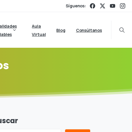
Síguenos:
alidades
Aula
Blog
Consúltanos
Searc
dables
Virtual
os
uscar