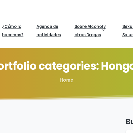
¿Cómo lo
Agenda de
Sobre Alcohol y
Sexu
hacemos?
actividades
otras Drogas
Salu
ortfolio
categories:
Hong
Home
B