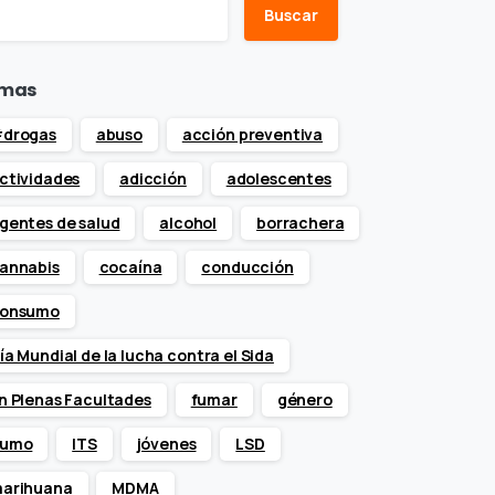
Buscar
mas
drogas
abuso
acción preventiva
ctividades
adicción
adolescentes
gentes de salud
alcohol
borrachera
annabis
cocaína
conducción
onsumo
ía Mundial de la lucha contra el Sida
n Plenas Facultades
fumar
género
umo
ITS
jóvenes
LSD
arihuana
MDMA