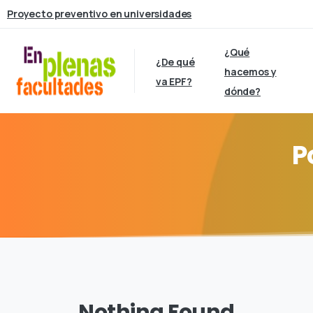
Proyecto preventivo en universidades
¿Qué
¿De qué
hacemos y
va EPF?
dónde?
P
Nothing Found