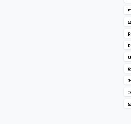
m
o
p
p
r
s
s
t
u