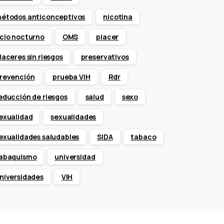
étodos anticonceptivos
nicotina
cio nocturno
OMS
placer
laceres sin riesgos
preservativos
revención
prueba VIH
Rdr
educción de riesgos
salud
sexo
exualidad
sexualidades
exualidades saludables
SIDA
tabaco
abaquismo
universidad
niversidades
VIH