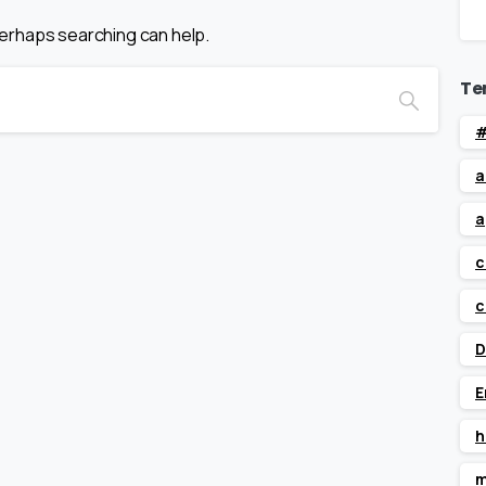
 Perhaps searching can help.
Te
#
a
a
c
c
D
E
h
m