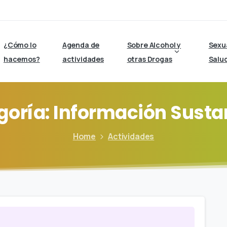
¿Cómo lo
Agenda de
Sobre Alcohol y
Sexu
hacemos?
actividades
otras Drogas
Salu
goría:
Información
Susta
Home
Actividades