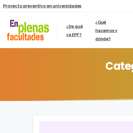
Proyecto preventivo en universidades
¿Qué
¿De qué
hacemos y
va EPF?
dónde?
Cate