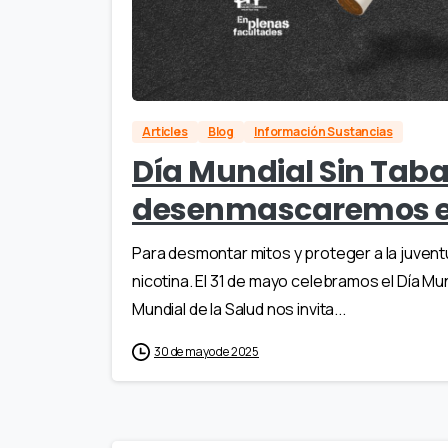
Articles
Blog
Información Sustancias
Día Mundial Sin Taba
desenmascaremos el 
Para desmontar mitos y proteger a la juventu
nicotina. El 31 de mayo celebramos el Día Mu
Mundial de la Salud nos invita...
30 de mayo de 2025