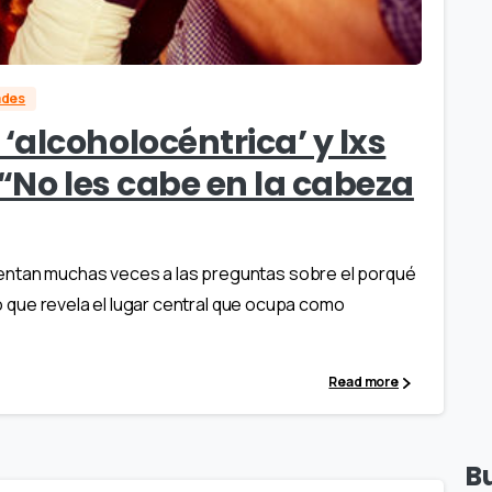
ades
alcoholocéntrica’ y lxs
 “No les cabe en la cabeza
entan muchas veces a las preguntas sobre el porqué
 lo que revela el lugar central que ocupa como
Read more
B