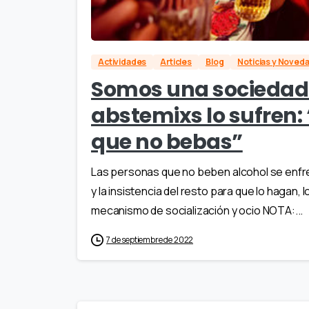
Actividades
Articles
Blog
Noticias y Noved
Somos una sociedad ‘
abstemixs lo sufren:
que no bebas”
Las personas que no beben alcohol se enfr
y la insistencia del resto para que lo hagan,
mecanismo de socialización y ocio NOTA:...
7 de septiembre de 2022