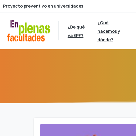
Proyecto preventivo en universidades
¿Qué
¿De qué
hacemos y
va EPF?
dónde?