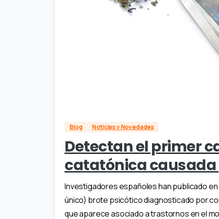
Blog
Noticias y Novedades
Detectan el primer c
catatónica causada p
Investigadores españoles han publicado en l
único) brote psicótico diagnosticado por co
que aparece asociado a trastornos en el movi