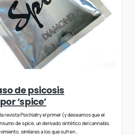
aso de psicosis
or ‘spice’
a revista Psichiatry el primer (y deseamos que el
nsumo de spice, un derivado sintético del cannabis,
miento, similares a los que sufren...