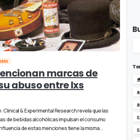
B
dades
Te
mencionan marcas de
#
u abuso entre lxs
a
a
m: Clinical & Experimental Research revela que las
c
as de bebidas alcohólicas impulsan el consumo
nfluencia de estas menciones tiene la misma...
c