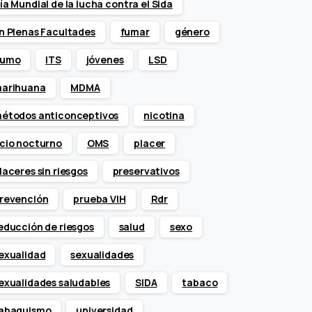
ía Mundial de la lucha contra el Sida
n Plenas Facultades
fumar
género
umo
ITS
jóvenes
LSD
arihuana
MDMA
étodos anticonceptivos
nicotina
cio nocturno
OMS
placer
laceres sin riesgos
preservativos
revención
prueba VIH
Rdr
educción de riesgos
salud
sexo
exualidad
sexualidades
exualidades saludables
SIDA
tabaco
abaquismo
universidad