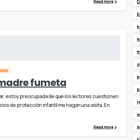
D
Read more
E
h
m
m
o
dades
p
 madre fumeta
p
ugar, estoy preocupada de que los lectores cuestionen
r
ios de protección infantil me hagan una visita. En
s
s
Read more
t