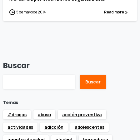
5 de mayo de 2014
Read more
Buscar
Buscar
Temas
#drogas
abuso
acción preventiva
actividades
adicción
adolescentes
agentes de salud
alcohol
borrachera