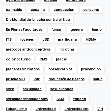
cannabis
cocaína
conducción
consumo
Día Mundial de la lucha contra el Sida
En Plenas Facultades
fumar
género
humo
ITS
jóvenes
LSD
marihuana
MDMA
métodos anticonceptivos
nicotina
ocio nocturno
OMS
placer
placeres sin riesgos
preservativos
prevención
prueba VIH
Rdr
reducción de riesgos
salud
sexo
sexualidad
sexualidades
sexualidades saludables
SIDA
tabaco
tabaquismo
universidad
universidades
VIH