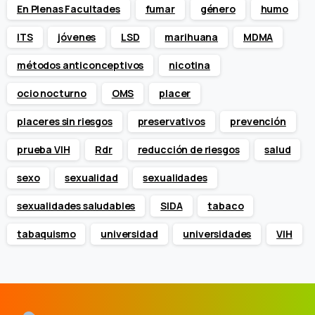
En Plenas Facultades
fumar
género
humo
ITS
jóvenes
LSD
marihuana
MDMA
métodos anticonceptivos
nicotina
ocio nocturno
OMS
placer
placeres sin riesgos
preservativos
prevención
prueba VIH
Rdr
reducción de riesgos
salud
sexo
sexualidad
sexualidades
sexualidades saludables
SIDA
tabaco
tabaquismo
universidad
universidades
VIH