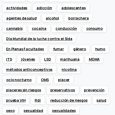
actividades
adicción
adolescentes
agentes de salud
alcohol
borrachera
cannabis
cocaína
conducción
consumo
Día Mundial de la lucha contra el Sida
En Plenas Facultades
fumar
género
humo
ITS
jóvenes
LSD
marihuana
MDMA
métodos anticonceptivos
nicotina
ocio nocturno
OMS
placer
placeres sin riesgos
preservativos
prevención
prueba VIH
Rdr
reducción de riesgos
salud
sexo
sexualidad
sexualidades