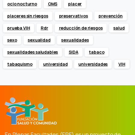
ocio nocturno
OMS
placer
placeres sin riesgos
preservativos
prevención
prueba VIH
Rdr
reducción de riesgos
salud
sexo
sexualidad
sexualidades
sexualidades saludables
SIDA
tabaco
tabaquismo
universidad
universidades
VIH
En Plenas Facultades (EPF) es un proyecto de