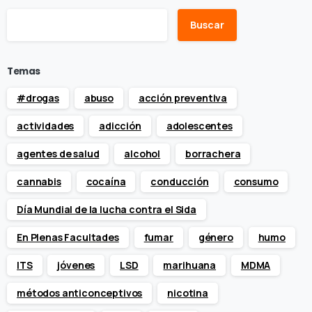
Buscar
Temas
#drogas
abuso
acción preventiva
actividades
adicción
adolescentes
agentes de salud
alcohol
borrachera
cannabis
cocaína
conducción
consumo
Día Mundial de la lucha contra el Sida
En Plenas Facultades
fumar
género
humo
ITS
jóvenes
LSD
marihuana
MDMA
métodos anticonceptivos
nicotina