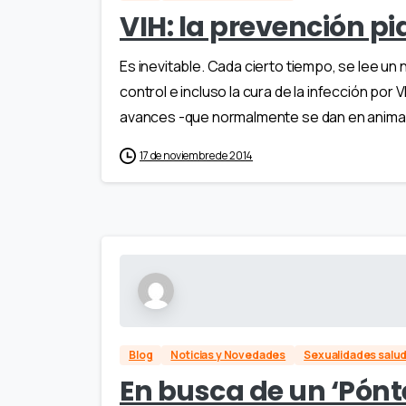
VIH: la prevención p
Es inevitable. Cada cierto tiempo, se lee u
control e incluso la cura de la infección por
avances -que normalmente se dan en animal
17 de noviembre de 2014
Blog
Noticias y Novedades
Sexualidades salu
En busca de un ‘Pónte