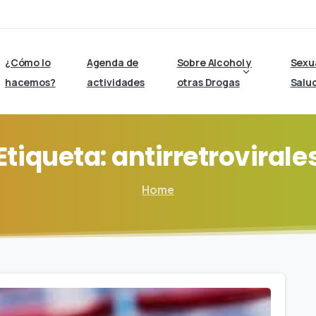
¿Cómo lo
Agenda de
Sobre Alcohol y
Sexu
hacemos?
actividades
otras Drogas
Salu
Etiqueta:
antirretrovirale
Home