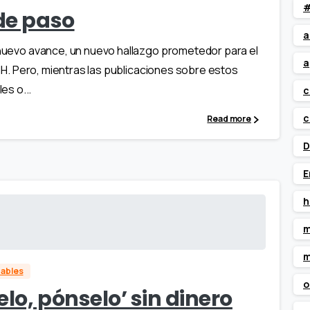
#
ide paso
a
n nuevo avance, un nuevo hallazgo prometedor para el
a
 VIH. Pero, mientras las publicaciones sobre estos
es o...
c
c
Read more
D
E
h
m
m
dables
o
lo, pónselo’ sin dinero