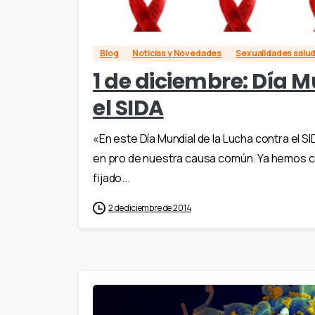
Blog
Noticias y Novedades
Sexualidades salu
1 de diciembre: Día M
el SIDA
«En este Día Mundial de la Lucha contra el SI
en pro de nuestra causa común. Ya hemos co
fijado...
2 de diciembre de 2014