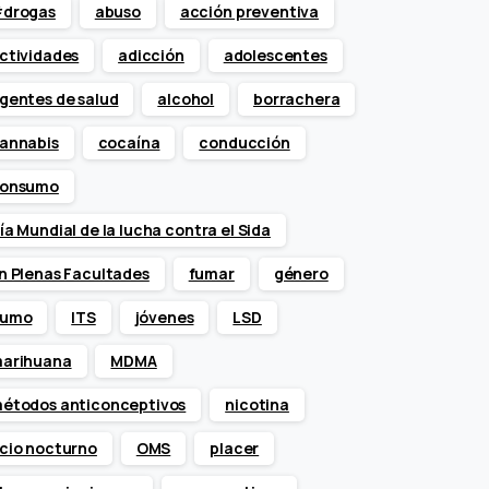
drogas
abuso
acción preventiva
ctividades
adicción
adolescentes
gentes de salud
alcohol
borrachera
annabis
cocaína
conducción
onsumo
ía Mundial de la lucha contra el Sida
n Plenas Facultades
fumar
género
umo
ITS
jóvenes
LSD
arihuana
MDMA
étodos anticonceptivos
nicotina
cio nocturno
OMS
placer