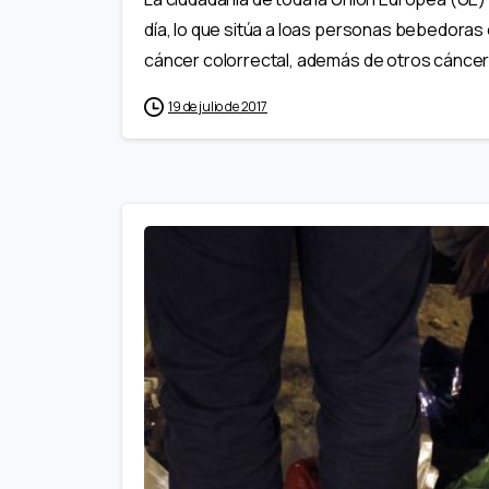
día, lo que sitúa a loas personas bebedoras 
cáncer colorrectal, además de otros cáncere
19 de julio de 2017