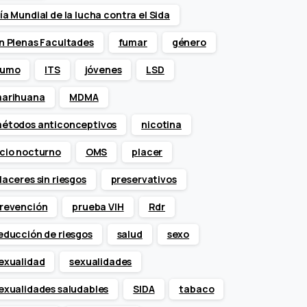
ía Mundial de la lucha contra el Sida
n Plenas Facultades
fumar
género
umo
ITS
jóvenes
LSD
arihuana
MDMA
étodos anticonceptivos
nicotina
cio nocturno
OMS
placer
laceres sin riesgos
preservativos
revención
prueba VIH
Rdr
educción de riesgos
salud
sexo
exualidad
sexualidades
exualidades saludables
SIDA
tabaco