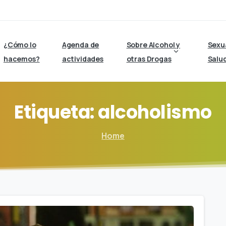
¿Cómo lo
Agenda de
Sobre Alcohol y
Sexu
hacemos?
actividades
otras Drogas
Salu
Etiqueta:
alcoholismo
Home