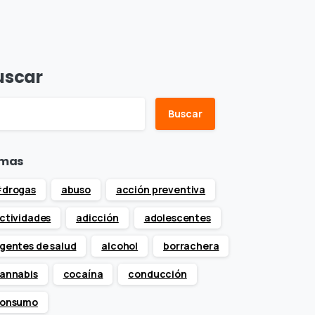
uscar
Buscar
mas
drogas
abuso
acción preventiva
ctividades
adicción
adolescentes
gentes de salud
alcohol
borrachera
annabis
cocaína
conducción
onsumo