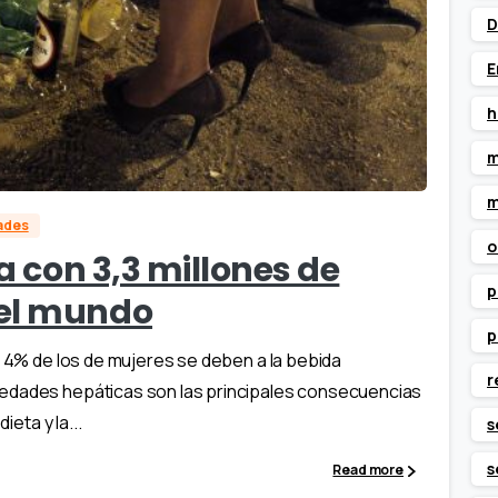
D
E
h
m
m
dades
o
na con 3,3 millones de
p
 el mundo
p
l 4% de los de mujeres se deben a la bebida
r
medades hepáticas son las principales consecuencias
ieta y la...
s
s
Read more