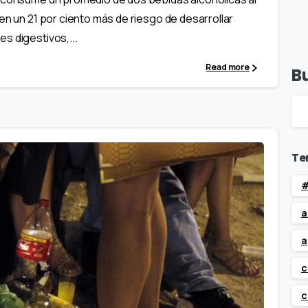
en un 21 por ciento más de riesgo de desarrollar
s digestivos,...
Read more
B
Te
#
a
a
c
c