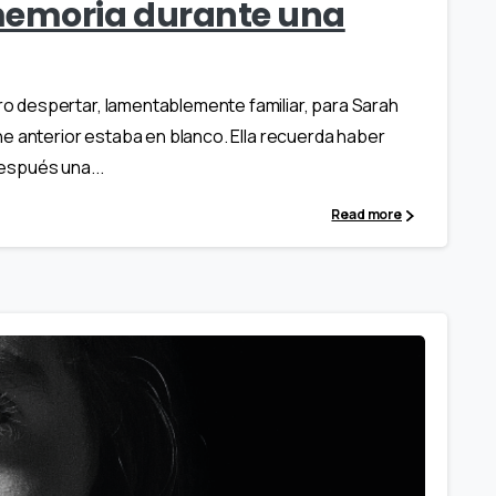
emoria durante una
 despertar, lamentablemente familiar, para Sarah
e anterior estaba en blanco. Ella recuerda haber
espués una...
Read more