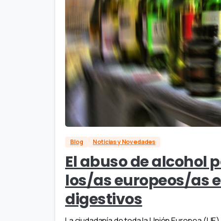
Blog
Noticias y Novedades
El abuso de alcohol 
los/as europeos/as e
digestivos
La ciudadanía de toda la Unión Europea (UE