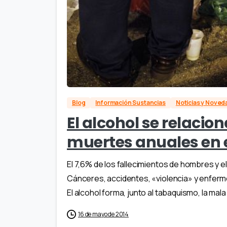
Blog
Información Sustancias
Noticias y Nove
El alcohol se relacio
muertes anuales en
El 7,6% de los fallecimientos de hombres y e
Cánceres, accidentes, «violencia» y enfer
El alcohol forma, junto al tabaquismo, la mala d
16 de mayo de 2014