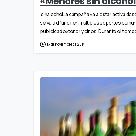
«Menores sin alcoho
sinalcoholLa campaña va a estar activa des
se va a difundir en múltiples soportes comuni
publicidad exterior y cines. Durante el tiempo
13 de noviembre de 2017