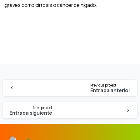
graves como cirrosis o cáncer de hígado.
Continue
Previous project
Reading
Entrada anterior
Next project
Entrada siguiente