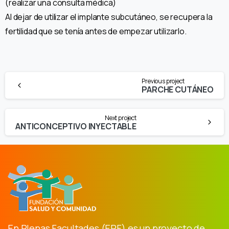
(realizar una consulta médica)
Al dejar de utilizar el implante subcutáneo, se recupera la
fertilidad que se tenía antes de empezar utilizarlo.
Continue
Previous project
Reading
PARCHE CUTÁNEO
Next project
ANTICONCEPTIVO INYECTABLE
En Plenas Facultades (EPF) es un proyecto de