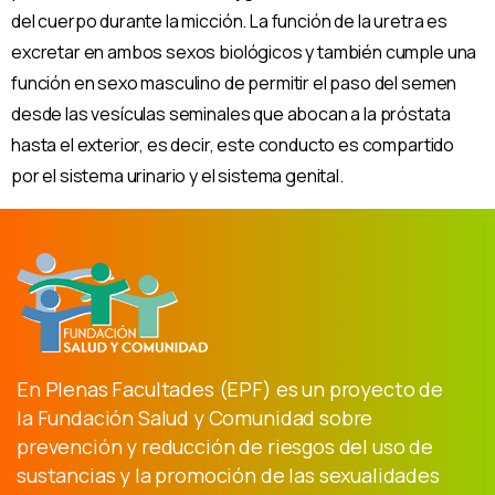
del cuerpo durante la micción. La función de la uretra es
excretar en ambos sexos biológicos y también cumple una
función en sexo masculino de permitir el paso del semen
desde las vesículas seminales que abocan a la próstata
hasta el exterior, es decir, este conducto es compartido
por el sistema urinario y el sistema genital.
En Plenas Facultades (EPF) es un proyecto de
la Fundación Salud y Comunidad sobre
prevención y reducción de riesgos del uso de
sustancias y la promoción de las sexualidades