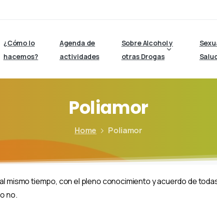
¿Cómo lo
Agenda de
Sobre Alcohol y
Sexu
hacemos?
actividades
otras Drogas
Salu
Poliamor
Home
Poliamor
 al mismo tiempo, con el pleno conocimiento y acuerdo de toda
o no.