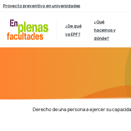
Proyecto preventivo en universidades
¿Qué
¿De qué
hacemos y
va EPF?
dónde?
Derecho de una persona a ejercer su capacidad