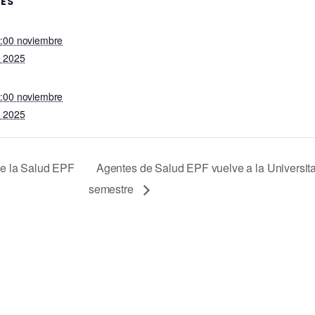
LES
:00 noviembre
 2025
:00 noviembre
 2025
e la Salud EPF
Agentes de Salud EPF vuelve a la Universita
semestre
En Plenas Facultades (EPF) es un
proyecto de la Fundación Salud y