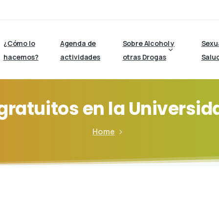
¿Cómo lo
Agenda de
Sobre Alcohol y
Sexu
hacemos?
actividades
otras Drogas
Salu
gratuitos
en
la
Universid
Home