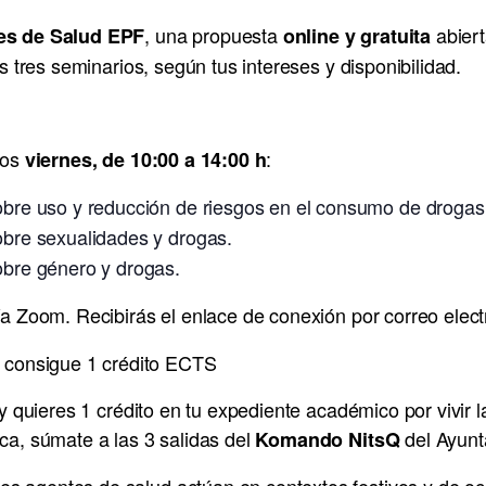
, una propuesta
abiert
es de Salud EPF
online y gratuita
os tres seminarios, según tus intereses y disponibilidad.
los
:
viernes, de 10:00 a 14:00 h
obre uso y reducción de riesgos en el consumo de drogas
obre sexualidades y drogas.
obre género y drogas.
ía Zoom. Recibirás el enlace de conexión por correo elec
 consigue 1 crédito ECTS
s y quieres 1 crédito en tu expediente académico por vivir
ca, súmate a las 3 salidas del
del Ayunt
Komando NitsQ
s agentes de salud actúan en contextos festivos y de oc