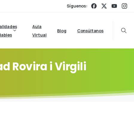
Síguenos:
alidades
Aula
Blog
Consúltanos
Searc
dables
Virtual
ad
Rovira
i
Virgili