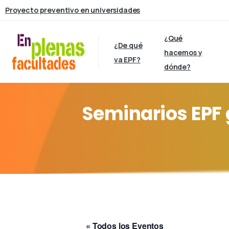
Proyecto preventivo en universidades
¿Qué
¿De qué
hacemos y
va EPF?
dónde?
Seminarios
EPF
« Todos los Eventos